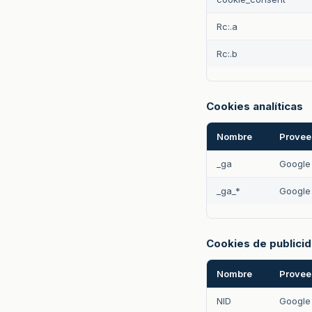
Rc:.a
Rc:.b
Cookies analíticas
Nombre
Provee
_ga
Google 
_ga_*
Google 
Cookies de publici
Nombre
Provee
NID
Google